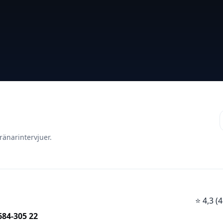
ränarintervjuer.
⭐
4,3 
684-305 22