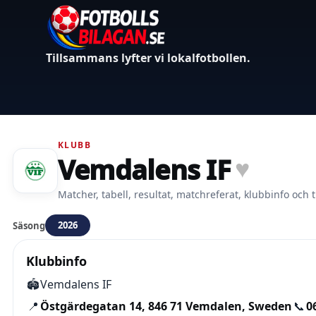
Tillsammans lyfter vi lokalfotbollen.
KLUBB
Vemdalens IF
♥
Matcher, tabell, resultat, matchreferat, klubbinfo och t
2026
Säsong
Klubbinfo
🏟️
Vemdalens IF
📍
Östgärdegatan 14, 846 71 Vemdalen, Sweden
📞
0