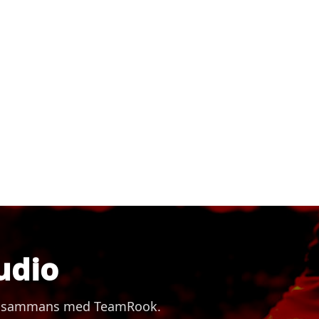
udio
 tillsammans med TeamRook.