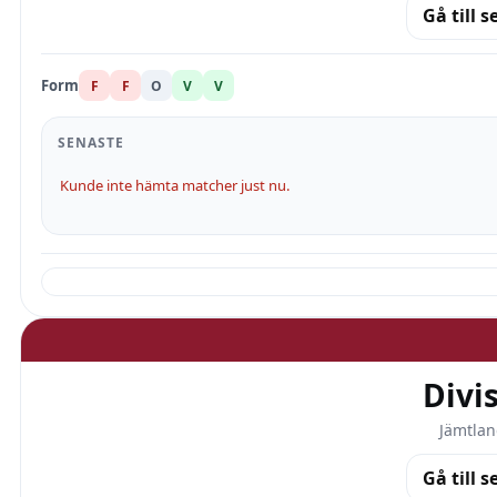
Gå till s
Form
F
F
O
V
V
SENASTE
Kunde inte hämta matcher just nu.
Divi
Jämtlan
Gå till s