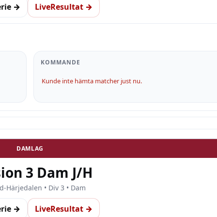
erie →
LiveResultat →
KOMMANDE
Kunde inte hämta matcher just nu.
DAMLAG
sion 3 Dam J/H
d-Härjedalen • Div 3 • Dam
erie →
LiveResultat →