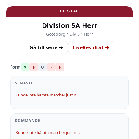
HERRLAG
Division 5A Herr
Göteborg • Div 5 • Herr
Gå till serie →
LiveResultat →
Form
V
F
O
F
F
SENASTE
Kunde inte hämta matcher just nu.
KOMMANDE
Kunde inte hämta matcher just nu.