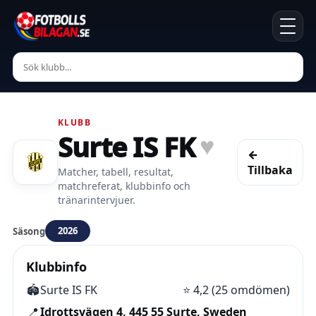
KLUBB
Surte IS FK
♥
←
Tillbaka
Matcher, tabell, resultat,
matchreferat, klubbinfo och
tränarintervjuer.
2026
Säsong
Klubbinfo
🏟️
Surte IS FK
⭐
4,2 (25 omdömen)
📍
Idrottsvägen 4, 445 55 Surte, Sweden