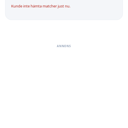
Kunde inte hämta matcher just nu.
ANNONS