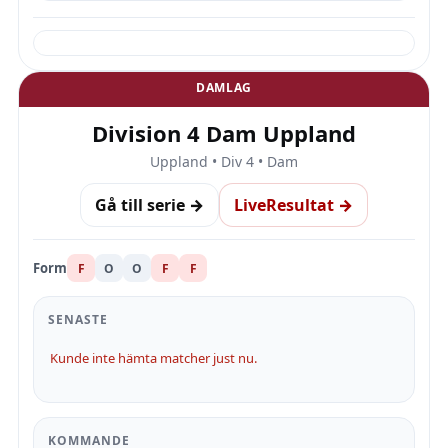
DAMLAG
Division 4 Dam Uppland
Uppland • Div 4 • Dam
Gå till serie →
LiveResultat →
Form
F
O
O
F
F
SENASTE
Kunde inte hämta matcher just nu.
KOMMANDE