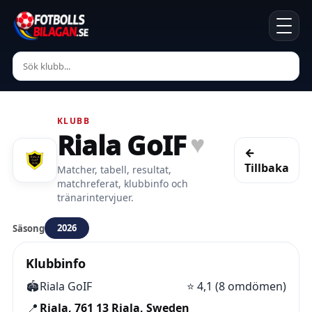
KLUBB
Riala GoIF
♥
←
Tillbaka
Matcher, tabell, resultat,
matchreferat, klubbinfo och
tränarintervjuer.
2026
Säsong
Klubbinfo
🏟️
Riala GoIF
⭐
4,1 (8 omdömen)
📍
Riala, 761 13 Riala, Sweden