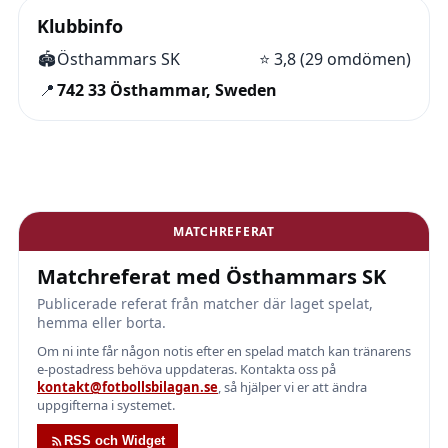
Klubbinfo
🏟️
Östhammars SK
⭐
3,8 (29 omdömen)
📍
742 33 Östhammar, Sweden
MATCHREFERAT
Matchreferat med Östhammars SK
Publicerade referat från matcher där laget spelat,
hemma eller borta.
Om ni inte får någon notis efter en spelad match kan tränarens
e-postadress behöva uppdateras. Kontakta oss på
kontakt@fotbollsbilagan.se
, så hjälper vi er att ändra
uppgifterna i systemet.
RSS och Widget