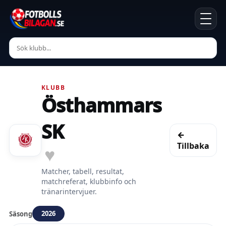
KLUBB
Östhammars
SK
←
Tillbaka
♥
Matcher, tabell, resultat,
matchreferat, klubbinfo och
tränarintervjuer.
2026
Säsong