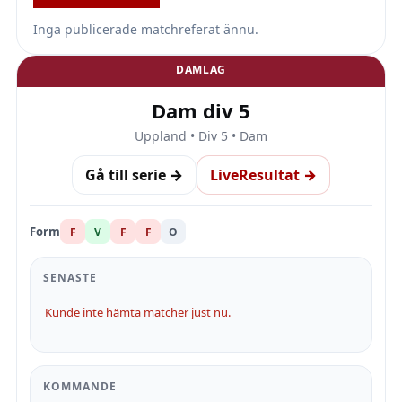
Inga publicerade matchreferat ännu.
DAMLAG
Dam div 5
Uppland • Div 5 • Dam
Gå till serie →
LiveResultat →
Form
F
V
F
F
O
SENASTE
Kunde inte hämta matcher just nu.
KOMMANDE