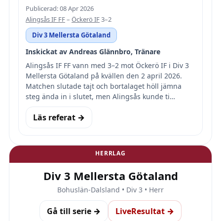
Publicerad: 08 Apr 2026
Alingsås IF FF
–
Öckerö IF
3–2
Div 3 Mellersta Götaland
Inskickat av Andreas Glännbro, Tränare
Alingsås IF FF vann med 3–2 mot Öckerö IF i Div 3
Mellersta Götaland på kvällen den 2 april 2026.
Matchen slutade tajt och bortalaget höll jämna
steg ända in i slutet, men Alingsås kunde ti…
Läs referat →
HERRLAG
Div 3 Mellersta Götaland
Bohuslän-Dalsland • Div 3 • Herr
Gå till serie →
LiveResultat →