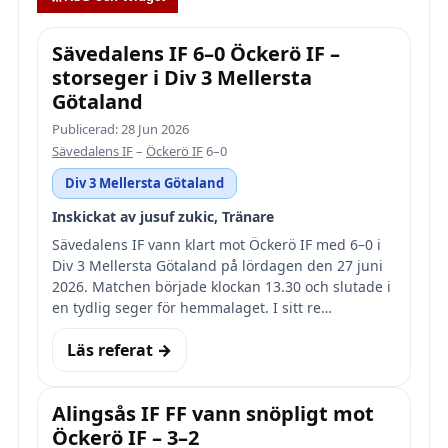
Sävedalens IF 6–0 Öckerö IF –
storseger i Div 3 Mellersta
Götaland
Publicerad: 28 Jun 2026
Sävedalens IF
–
Öckerö IF
6–0
Div 3 Mellersta Götaland
Inskickat av jusuf zukic, Tränare
Sävedalens IF vann klart mot Öckerö IF med 6–0 i
Div 3 Mellersta Götaland på lördagen den 27 juni
2026. Matchen började klockan 13.30 och slutade i
en tydlig seger för hemmalaget. I sitt re…
Läs referat →
Alingsås IF FF vann snöpligt mot
Öckerö IF – 3–2