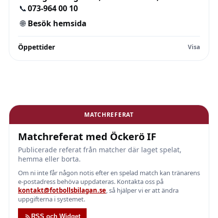
📞
073-964 00 10
🌐
Besök hemsida
Öppettider
MATCHREFERAT
Matchreferat med Öckerö IF
Publicerade referat från matcher där laget spelat,
hemma eller borta.
Om ni inte får någon notis efter en spelad match kan tränarens
e-postadress behöva uppdateras. Kontakta oss på
kontakt@fotbollsbilagan.se
, så hjälper vi er att ändra
uppgifterna i systemet.
RSS och Widget