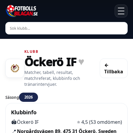
KLUBB
Öckerö IF
♥
←
Tillbaka
Matcher, tabell, resultat,
matchreferat, klubbinfo och
tränarintervjuer.
2026
Säsong
Klubbinfo
🏟️
Öckerö IF
⭐
4,5 (53 omdömen)
📍
Norgårdsvägen 89, 475 31 Öckerö, Sweden