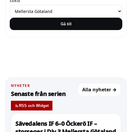
SERIE
Gå till
NYHETER
Alla nyheter →
Senaste från serien
RSS och Widget
Sävedalens IF 6–0 Öckerö IF –
storseger i Div 3 Mellersta Götaland