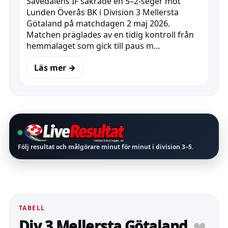
Sävedalens IF säkrade en 5–2-seger mot
Lunden Överås BK i Division 3 Mellersta
Götaland på matchdagen 2 maj 2026.
Matchen präglades av en tidig kontroll från
hemmalaget som gick till paus m…
Läs mer →
Följ resultat och målgörare minut för minut i division
3–5
.
TABELL
♥
Div 3 Mellersta Götaland