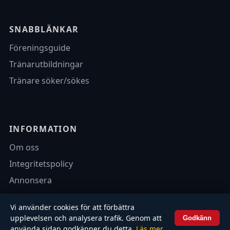
SNABBLÄNKAR
Föreningsguide
Tränarutbildningar
Tränare söker/sökes
INFORMATION
Om oss
Integritetspolicy
Annonsera
Vi använder cookies för att förbättra
upplevelsen och analysera trafik. Genom att
Godkänn
© 2026 Fotbollsbilagan.se – Alla rättigheter förbehållna.
använda sidan godkänner du detta.
Läs mer