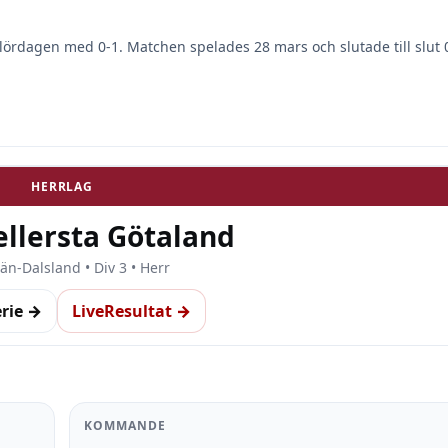
lördagen med 0-1. Matchen spelades 28 mars och slutade till slut 0
HERRLAG
ellersta Götaland
än-Dalsland • Div 3 • Herr
erie →
LiveResultat →
KOMMANDE