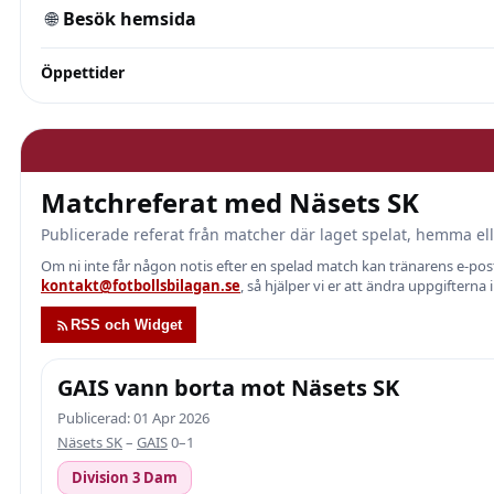
🌐
Besök hemsida
Öppettider
Matchreferat med Näsets SK
Publicerade referat från matcher där laget spelat, hemma ell
Om ni inte får någon notis efter en spelad match kan tränarens e-p
kontakt@fotbollsbilagan.se
, så hjälper vi er att ändra uppgifterna 
RSS och Widget
GAIS vann borta mot Näsets SK
Publicerad: 01 Apr 2026
Näsets SK
–
GAIS
0–1
Division 3 Dam