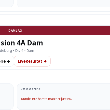
DAMLAG
ision 4A Dam
teborg • Div 4 • Dam
erie →
LiveResultat →
KOMMANDE
Kunde inte hämta matcher just nu.