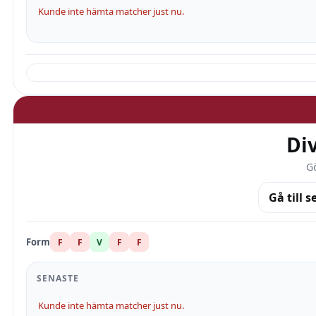
Kunde inte hämta matcher just nu.
Di
Gö
Gå till s
Form
F
F
V
F
F
SENASTE
Kunde inte hämta matcher just nu.