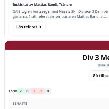
Inskickat av Mattias Bandi, Tränare
GAIS tog en bortaseger mot Näsets SK i Division 3 Dam på 
gästerna. I sitt referat skriver tränaren Mattias Bandi att…
Läs referat →
Div 3 M
Bohusl
Gå till s
Form
V
O
F
F
O
SENASTE