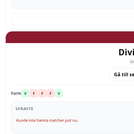
Div
Gö
Gå till s
Form
V
F
F
F
V
SENASTE
Kunde inte hämta matcher just nu.