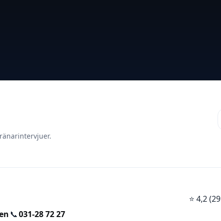
ränarintervjuer.
⭐
4,2 (
den
📞
031-28 72 27