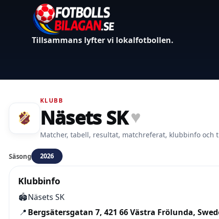
Tillsammans lyfter vi lokalfotbollen.
KLUBB
Näsets SK
♥
Matcher, tabell, resultat, matchreferat, klubbinfo och t
2026
Säsong
Klubbinfo
🏟️
Näsets SK
📍
Bergsätersgatan 7, 421 66 Västra Frölunda, Swe