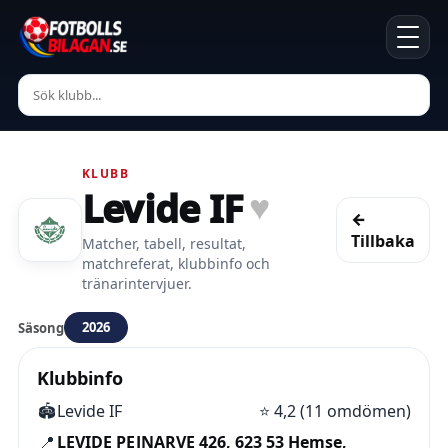
KLUBB
Levide IF
♥
←
Tillbaka
Matcher, tabell, resultat,
matchreferat, klubbinfo och
tränarintervjuer.
2026
Säsong
Klubbinfo
🏟️
Levide IF
⭐
4,2 (11 omdömen)
📍
LEVIDE PEJNARVE 426, 623 53 Hemse,