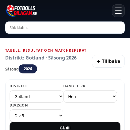
TABELL, RESULTAT OCH MATCHREFERAT
Distrikt: Gotland · Säsong 2026
← Tillbaka
2026
Säsong
DISTRIKT
DAM / HERR
DIVISION
Gå till