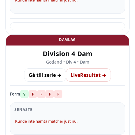
Kunde inte hämta matcher just nu.
DAMLAG
Division 4 Dam
Gotland • Div 4 • Dam
Gå till serie →
LiveResultat →
Form
V
F
F
F
F
SENASTE
Kunde inte hämta matcher just nu.