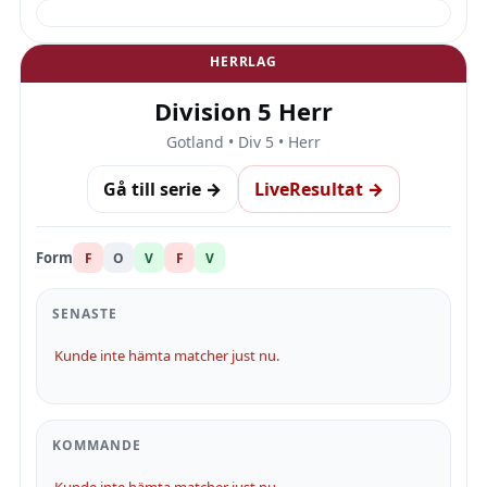
HERRLAG
Division 5 Herr
Gotland • Div 5 • Herr
Gå till serie →
LiveResultat →
Form
F
O
V
F
V
SENASTE
Kunde inte hämta matcher just nu.
KOMMANDE