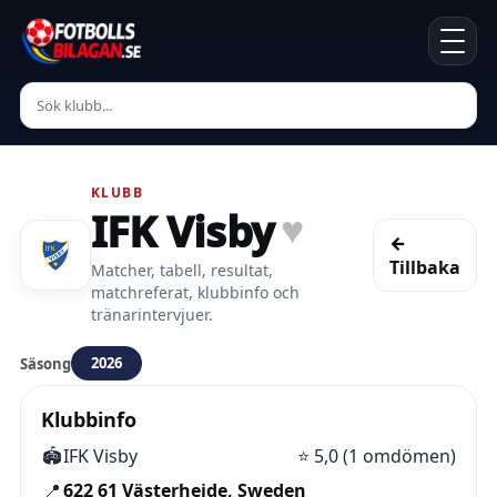
KLUBB
IFK Visby
♥
←
Tillbaka
Matcher, tabell, resultat,
matchreferat, klubbinfo och
tränarintervjuer.
2026
Säsong
Klubbinfo
🏟️
IFK Visby
⭐
5,0 (1 omdömen)
📍
622 61 Västerhejde, Sweden