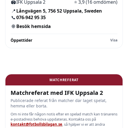
🏟️
IFK Uppsala 2
⭐
3,9 (16 omdömen)
📍
Långvägen 5, 756 52 Uppsala, Sweden
📞
076-942 95 35
🌐
Besök hemsida
Öppettider
MATCHREFERAT
Matchreferat med IFK Uppsala 2
Publicerade referat från matcher där laget spelat,
hemma eller borta.
Om ni inte får någon notis efter en spelad match kan tränarens
e-postadress behöva uppdateras. Kontakta oss på
kontakt@fotbollsbilagan.se
, så hjälper vi er att ändra