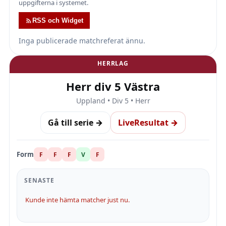
uppgifterna i systemet.
RSS och Widget
Inga publicerade matchreferat ännu.
HERRLAG
Herr div 5 Västra
Uppland • Div 5 • Herr
Gå till serie →
LiveResultat →
Form
F
F
F
V
F
SENASTE
Kunde inte hämta matcher just nu.