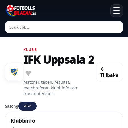
KLUBB
IFK Uppsala 2
←
♥
Tillbaka
Matcher, tabell, resultat,
matchreferat, klubbinfo och
tränarintervjuer.
2026
Säsong
Klubbinfo