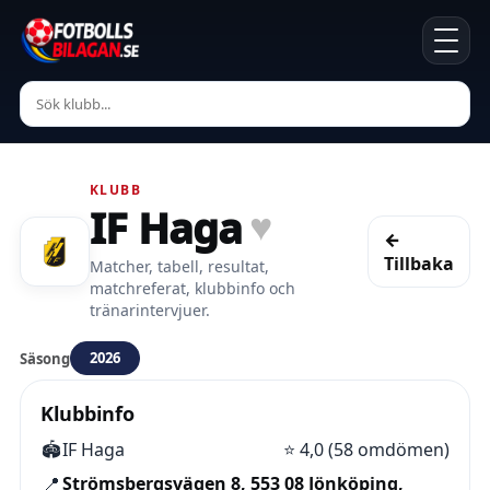
KLUBB
IF Haga
♥
←
Tillbaka
Matcher, tabell, resultat,
matchreferat, klubbinfo och
tränarintervjuer.
2026
Säsong
Klubbinfo
🏟️
IF Haga
⭐
4,0 (58 omdömen)
📍
Strömsbergsvägen 8, 553 08 Jönköping,