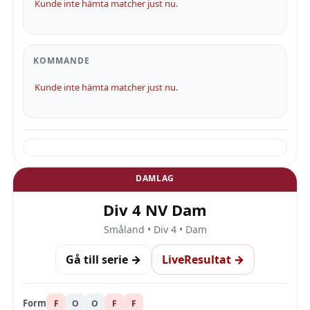
Kunde inte hämta matcher just nu.
KOMMANDE
Kunde inte hämta matcher just nu.
DAMLAG
Div 4 NV Dam
Småland • Div 4 • Dam
Gå till serie →
LiveResultat →
Form
F
O
O
F
F