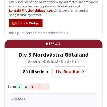
Om ni inte får någon notis efter en spelad match kan tränarens
e-postadress behöva uppdateras. Kontakta oss på
kontakt@fotbollsbilagan.se
, så hjälper vi er att ändra
uppgifterna i systemet.
RSS och Widget
Inga publicerade matchreferat ännu.
HERRLAG
Div 3 Nordvästra Götaland
Bohuslän-Dalsland • Div 3 • Herr
Gå till serie →
LiveResultat →
Form
V
O
F
F
F
SENASTE