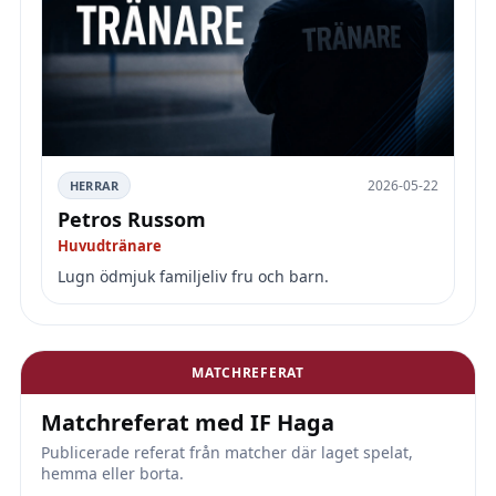
2026-05-22
HERRAR
Petros Russom
Huvudtränare
Lugn ödmjuk familjeliv fru och barn.
MATCHREFERAT
Matchreferat med IF Haga
Publicerade referat från matcher där laget spelat,
hemma eller borta.