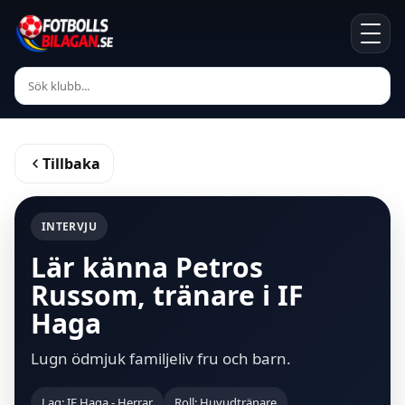
Tillbaka
INTERVJU
Lär känna Petros
Russom, tränare i IF
Haga
Lugn ödmjuk familjeliv fru och barn.
Lag: IF Haga - Herrar
Roll: Huvudtränare