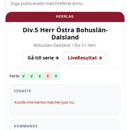
Inga publicerade matchreferat ännu.
HERRLAG
Div.5 Herr Östra Bohuslän-
Dalsland
Bohuslän-Dalsland • Div 5 • Herr
Gå till serie →
LiveResultat →
Form
V
V
V
F
V
SENASTE
Kunde inte hämta matcher just nu.
KOMMANDE