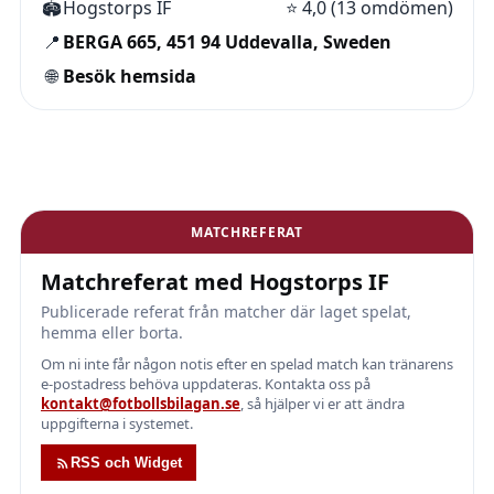
🏟️
Hogstorps IF
⭐
4,0 (13 omdömen)
📍
BERGA 665, 451 94 Uddevalla, Sweden
🌐
Besök hemsida
MATCHREFERAT
Matchreferat med Hogstorps IF
Publicerade referat från matcher där laget spelat,
hemma eller borta.
Om ni inte får någon notis efter en spelad match kan tränarens
e-postadress behöva uppdateras. Kontakta oss på
kontakt@fotbollsbilagan.se
, så hjälper vi er att ändra
uppgifterna i systemet.
RSS och Widget