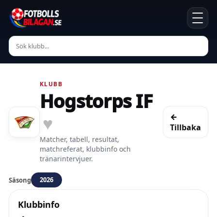
KLUBB
Hogstorps IF
←
♥
Tillbaka
Matcher, tabell, resultat,
matchreferat, klubbinfo och
tränarintervjuer.
2026
Säsong
Klubbinfo