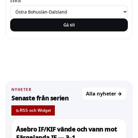
SERIE
Gå till
NYHETER
Alla nyheter →
Senaste från serien
RSS och Widget
Åsebro IF/KIF vände och vann mot
Färgelanda IF — 3–1