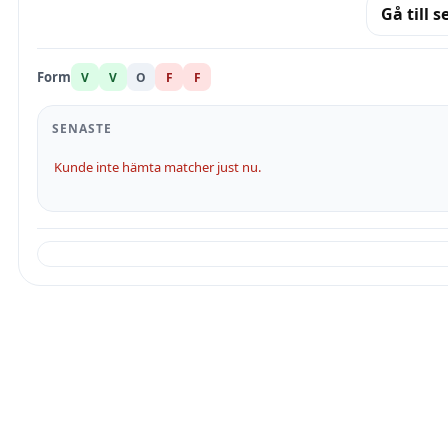
Gå till s
Form
V
V
O
F
F
SENASTE
Kunde inte hämta matcher just nu.