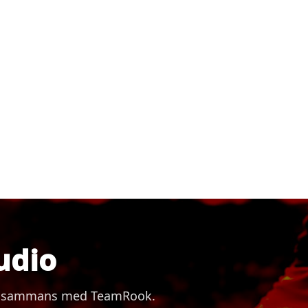
udio
 tillsammans med TeamRook.