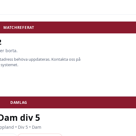
MATCHREFERAT
2
er borta.
ostadress behöva uppdateras. Kontakta oss på
i systemet.
DAMLAG
Dam div 5
ppland • Div 5 • Dam