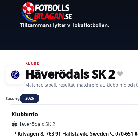
Tillsammans lyfter vi lokalfotbollen.
KLUBB
Häverödals SK 2
♥
Matcher, tabell, resultat, matchreferat, klubbinfo och t
2026
Säsong
Klubbinfo
🏟️
Häverödals SK 2
📍
Kilvägen 8, 763 91 Hallstavik, Sweden
📞
070-651 0