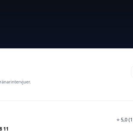
ränarintervjuer.
⭐
5,0 
8 11