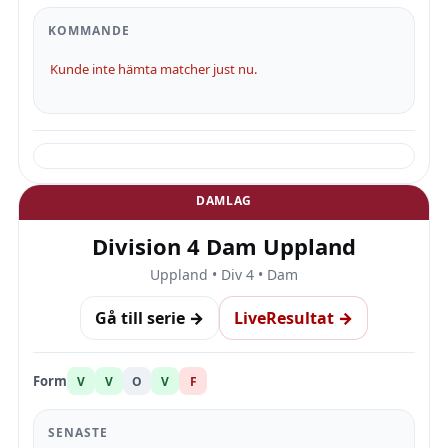
KOMMANDE
Kunde inte hämta matcher just nu.
DAMLAG
Division 4 Dam Uppland
Uppland • Div 4 • Dam
Gå till serie →
LiveResultat →
Form
V
V
O
V
F
SENASTE