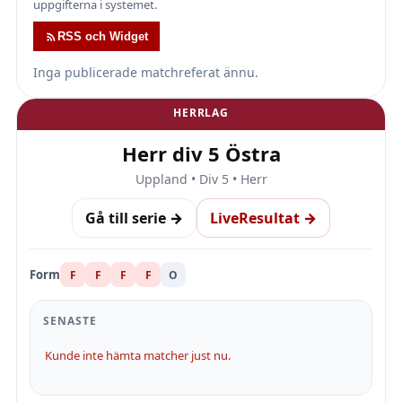
uppgifterna i systemet.
RSS och Widget
Inga publicerade matchreferat ännu.
HERRLAG
Herr div 5 Östra
Uppland • Div 5 • Herr
Gå till serie →
LiveResultat →
Form
F
F
F
F
O
SENASTE
Kunde inte hämta matcher just nu.