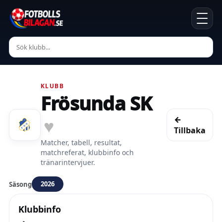
KLUBB
Frösunda SK
←
♥
Tillbaka
Matcher, tabell, resultat,
matchreferat, klubbinfo och
tränarintervjuer.
2026
Säsong
Klubbinfo