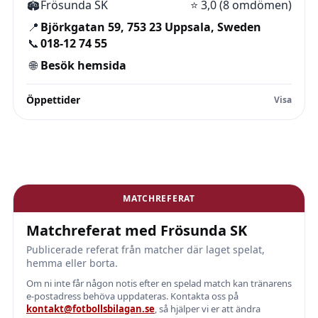
🏟️
Frösunda SK
⭐
3,0 (8 omdömen)
📍
Björkgatan 59, 753 23 Uppsala, Sweden
📞
018-12 74 55
🌐
Besök hemsida
Öppettider
MATCHREFERAT
Matchreferat med Frösunda SK
Publicerade referat från matcher där laget spelat,
hemma eller borta.
Om ni inte får någon notis efter en spelad match kan tränarens
e-postadress behöva uppdateras. Kontakta oss på
kontakt@fotbollsbilagan.se
, så hjälper vi er att ändra