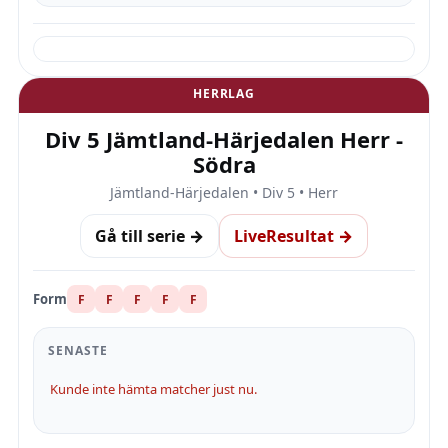
HERRLAG
Div 5 Jämtland-Härjedalen Herr -
Södra
Jämtland-Härjedalen • Div 5 • Herr
Gå till serie →
LiveResultat →
Form
F
F
F
F
F
SENASTE
Kunde inte hämta matcher just nu.