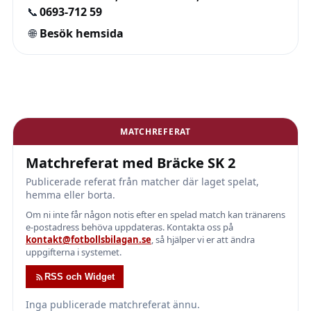
📞
0693-712 59
🌐
Besök hemsida
MATCHREFERAT
Matchreferat med Bräcke SK 2
Publicerade referat från matcher där laget spelat,
hemma eller borta.
Om ni inte får någon notis efter en spelad match kan tränarens
e-postadress behöva uppdateras. Kontakta oss på
kontakt@fotbollsbilagan.se
, så hjälper vi er att ändra
uppgifterna i systemet.
RSS och Widget
Inga publicerade matchreferat ännu.