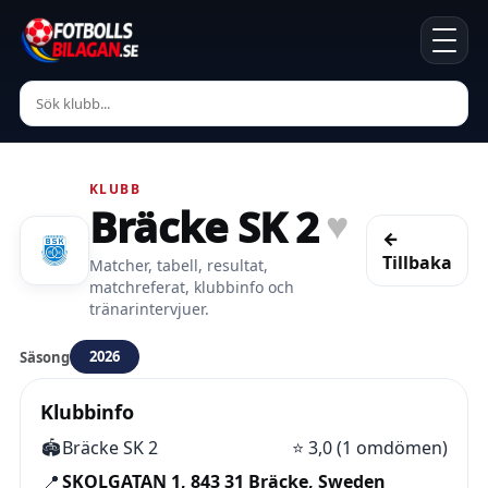
KLUBB
Bräcke SK 2
♥
←
Tillbaka
Matcher, tabell, resultat,
matchreferat, klubbinfo och
tränarintervjuer.
2026
Säsong
Klubbinfo
🏟️
Bräcke SK 2
⭐
3,0 (1 omdömen)
📍
SKOLGATAN 1, 843 31 Bräcke, Sweden