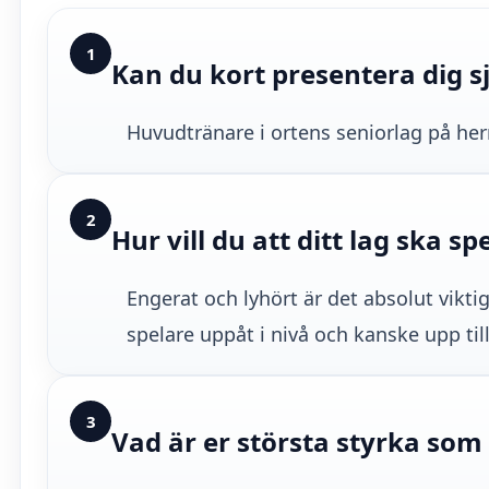
1
Kan du kort presentera dig sjä
Huvudtränare i ortens seniorlag på her
2
Hur vill du att ditt lag ska sp
Engerat och lyhört är det absolut vikti
spelare uppåt i nivå och kanske upp till e
3
Vad är er största styrka som 