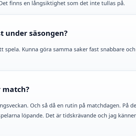
et finns en långsiktighet som det inte tullas på.
st under säsongen?
t att spela. Kunna göra samma saker fast snabbare oc
r match?
äningsveckan. Och så då en rutin på matchdagen. På d
pelarna löpande. Det är tidskrävande och jag känner 