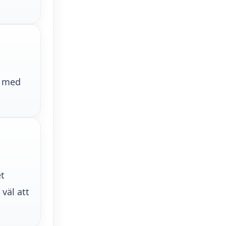
h med
et
väl att