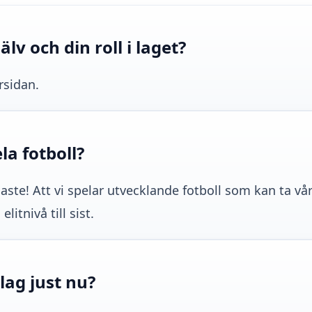
lv och din roll i laget?
rsidan.
ela fotboll?
gaste! Att vi spelar utvecklande fotboll som kan ta v
litnivå till sist.
lag just nu?