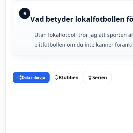
6
Vad betyder lokalfotbollen fö
Utan lokalfotboll tror jag att sporten 
elitfotbollen om du inte känner förankri
Klubben
Serien
Dela intervju