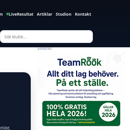
m
LiveResultat
Artiklar
Studion
Kontakt
ANNONS
i
nior,