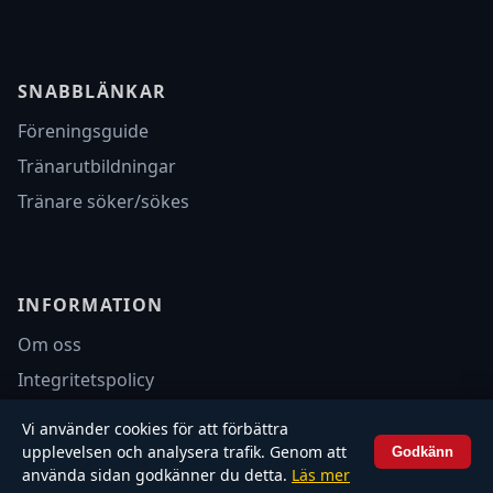
SNABBLÄNKAR
Föreningsguide
Tränarutbildningar
Tränare söker/sökes
INFORMATION
Om oss
Integritetspolicy
Annonsera
Vi använder cookies för att förbättra
upplevelsen och analysera trafik. Genom att
Godkänn
© 2026 Fotbollsbilagan.se – Alla rättigheter förbehållna.
använda sidan godkänner du detta.
Läs mer