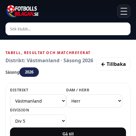
TABELL, RESULTAT OCH MATCHREFERAT
Distrikt: Västmanland · Säsong 2026
← Tillbaka
2026
Säsong
DISTRIKT
DAM / HERR
DIVISION
Gå till