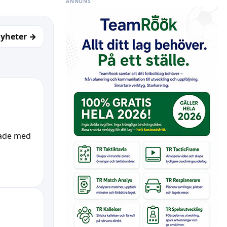
ANNONS
nyheter →
jade med