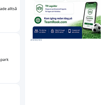
ade alltså
ANNONS
spark