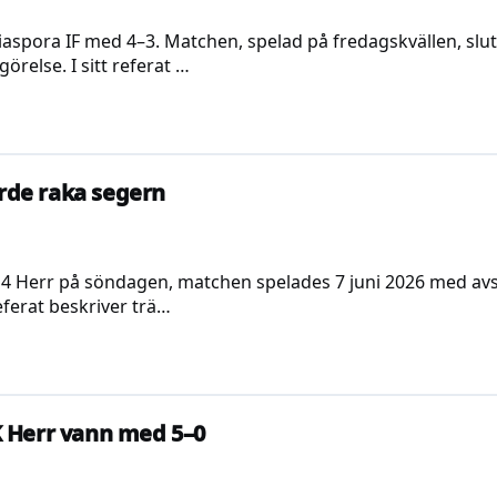
spora IF med 4–3. Matchen, spelad på fredagskvällen, slut
else. I sitt referat …
ärde raka segern
n 4 Herr på söndagen, matchen spelades 7 juni 2026 med av
referat beskriver trä…
FK Herr vann med 5–0