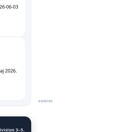
26-06-03
aj 2026.
ANNONS
ivision
3–5
.