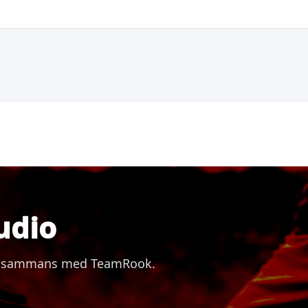
udio
 tillsammans med TeamRook.