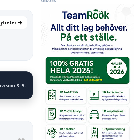
ANNONS
nyheter →
ivision
3–5
.