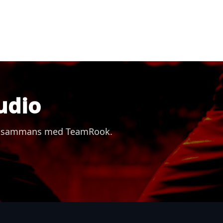
udio
 tillsammans med TeamRook.