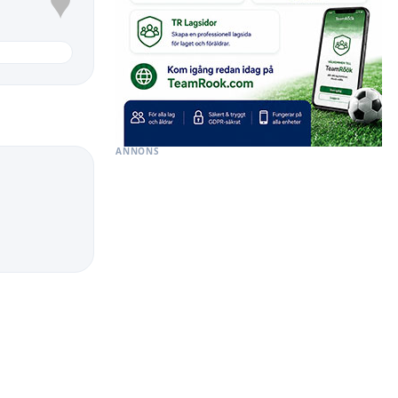
♥
ANNONS