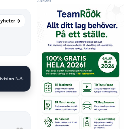
ANNONS
nyheter →
ivision
3–5
.