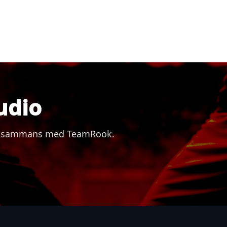
udio
 tillsammans med TeamRook.