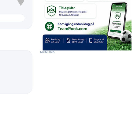
♥
ANNONS