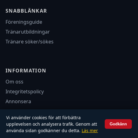
SNABBLÄNKAR
Föreningsguide
Tränarutbildningar
Tränare söker/sökes
INFORMATION
Om oss
Integritetspolicy
Annonsera
Vi använder cookies för att förbättra
upplevelsen och analysera trafik. Genom att
Godkänn
© 2026 Fotbollsbilagan.se – Alla rättigheter förbehållna.
använda sidan godkänner du detta.
Läs mer