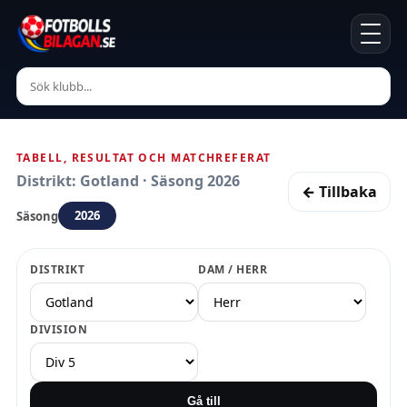
TABELL, RESULTAT OCH MATCHREFERAT
Distrikt: Gotland · Säsong 2026
← Tillbaka
2026
Säsong
DISTRIKT
DAM / HERR
DIVISION
Gå till