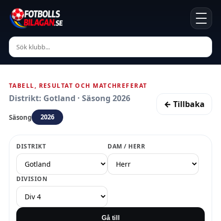
TABELL, RESULTAT OCH MATCHREFERAT
Distrikt: Gotland · Säsong 2026
← Tillbaka
2026
Säsong
DISTRIKT
DAM / HERR
DIVISION
Gå till