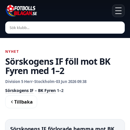
NYHET
Sörskogens IF föll mot BK
Fyren med 1–2
Division 5 Herr
•
Stockholm
•
03 Jun 2026 09:38
Sörskogens IF
–
BK Fyren
1–2
Tillbaka
Sörskogens IF förlorade hemma mot BK