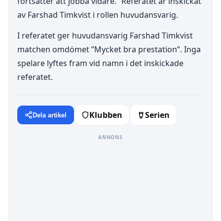
fortsätter att jobba vidare.” Referatet är inskickat
av Farshad Timkvist i rollen huvudansvarig.
I referatet ger huvudansvarig Farshad Timkvist
matchen omdömet ”Mycket bra prestation”. Inga
spelare lyftes fram vid namn i det inskickade
referatet.
Klubben
Serien
Dela artikel
ANNONS