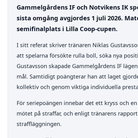
Gammelgårdens IF och Notvikens IK spe
sista omgång avgjordes 1 juli 2026. Ma
semifinalplats i Lilla Coop-cupen.
I sitt referat skriver tränaren Niklas Gustavsso
att spelarna försökte rulla boll, söka nya posi
Gustavsson skapade Gammelgårdens IF lägen u
mål. Samtidigt poängterar han att laget gjorde
kollektiv och genom viktiga individuella prestat
För seriepoängen innebar det ett kryss och en
mötet på straffar, och enligt tränarens rappo
straffläggningen.