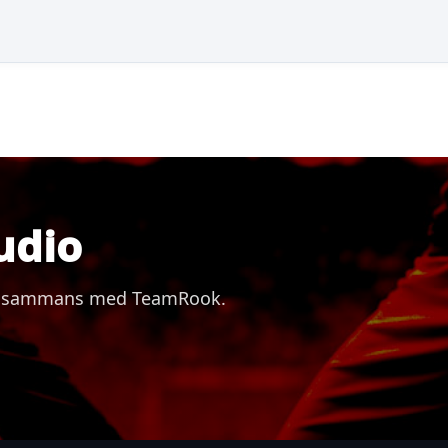
udio
 tillsammans med TeamRook.