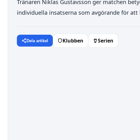
Tränaren Niklas Gustavsson ger matchen betyge
individuella insatserna som avgörande för att
Klubben
Serien
Dela artikel