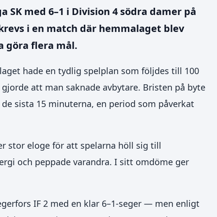
a SK med 6–1 i Division 4 södra damer på
 skrevs i en match där hemmalaget blev
a göra flera mål.
t laget hade en tydlig spelplan som följdes till 100
 gjorde att man saknade avbytare. Bristen på byte
n de sista 15 minuterna, en period som påverkat
stor eloge för att spelarna höll sig till
ergi och peppade varandra. I sitt omdöme ger
egerfors IF 2 med en klar 6–1-seger — men enligt