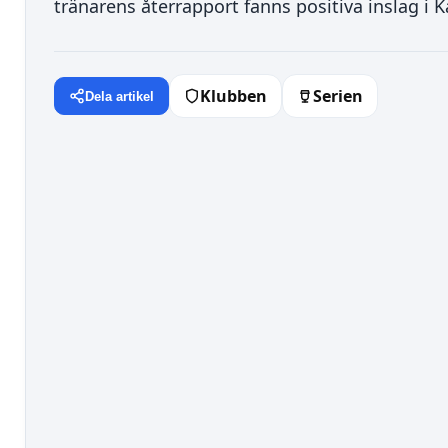
tränarens återrapport fanns positiva inslag i K
Klubben
Serien
Dela artikel