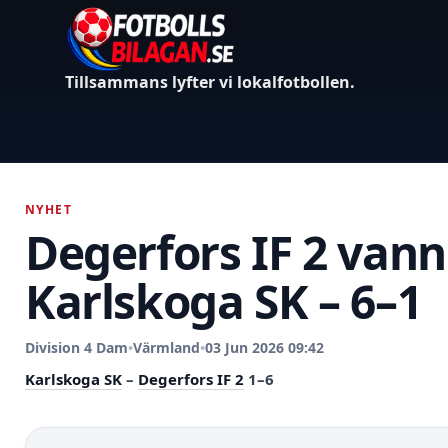
Tillsammans lyfter vi lokalfotbollen.
NYHET
Degerfors IF 2 van
Karlskoga SK – 6–1
Division 4 Dam
•
Värmland
•
03 Jun 2026 09:42
Karlskoga SK
–
Degerfors IF 2
1–6