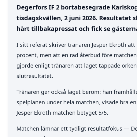
Degerfors IF 2 bortabesegrade Karlskog
tisdagskvällen, 2 juni 2026. Resultatet
hårt tillbakapressat och fick se gästern
I sitt referat skriver tränaren Jesper Ekroth at
procent, men att en rad återbud före matchen
gjorde enligt tränaren att laget tappade orke
slutresultatet.
Tränaren ger också laget beröm: han framhåller 
spelplanen under hela matchen, visade bra en
Jesper Ekroth matchen betyget 5/5.
Matchen lämnar ett tydligt resultatfokus — D