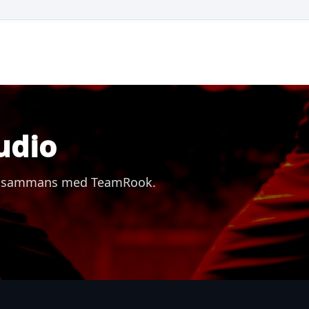
udio
 tillsammans med TeamRook.