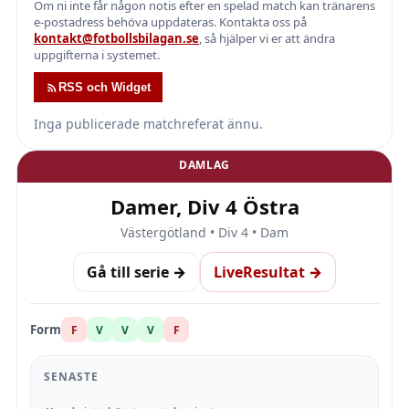
Om ni inte får någon notis efter en spelad match kan tränarens
e-postadress behöva uppdateras. Kontakta oss på
kontakt@fotbollsbilagan.se
, så hjälper vi er att ändra
uppgifterna i systemet.
RSS och Widget
Inga publicerade matchreferat ännu.
DAMLAG
Damer, Div 4 Östra
Västergötland • Div 4 • Dam
Gå till serie →
LiveResultat →
Form
F
V
V
V
F
SENASTE