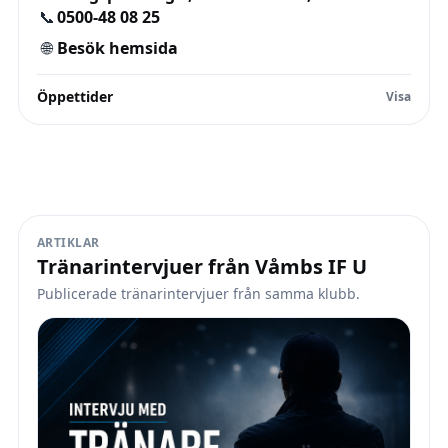
📞
0500-48 08 25
🌐
Besök hemsida
Öppettider
ARTIKLAR
Tränarintervjuer från Våmbs IF U
Publicerade tränarintervjuer från samma klubb.