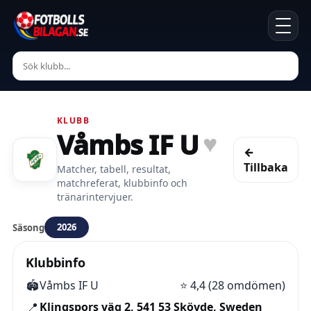
KLUBB
Våmbs IF U
♥
←
Tillbaka
Matcher, tabell, resultat,
matchreferat, klubbinfo och
tränarintervjuer.
2026
Säsong
Klubbinfo
🏟️
Våmbs IF U
⭐
4,4 (28 omdömen)
📍
Klingspors väg 2, 541 53 Skövde, Sweden