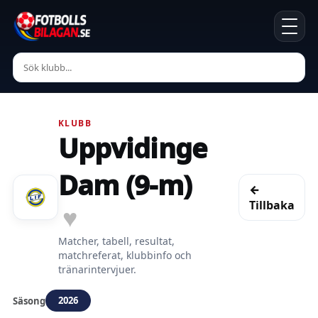
KLUBB
Uppvidinge
Dam (9-m)
←
Tillbaka
♥
Matcher, tabell, resultat,
matchreferat, klubbinfo och
tränarintervjuer.
2026
Säsong