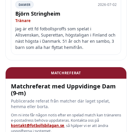
2026-07-02
DAMER
Björn Stringheim
Tränare
Jag är ett fd fotbollsproffs som spelat i
Allsvenskan, Superettan, högstaligan i Finland och
näst högsta i Danmark. 51 år och har en sambo, 3
barn som alla har flyttat hemifrån.
MATCHREFERAT
Matchreferat med Uppvidinge Dam
(9-m)
Publicerade referat från matcher där laget spelat,
hemma eller borta.
Om ni inte får någon notis efter en spelad match kan tränarens
e-postadress behöva uppdateras. Kontakta oss på
kontakt@fotbollsbilagan.se
, så hjälper vi er att ändra
uppgifterna i systemet.