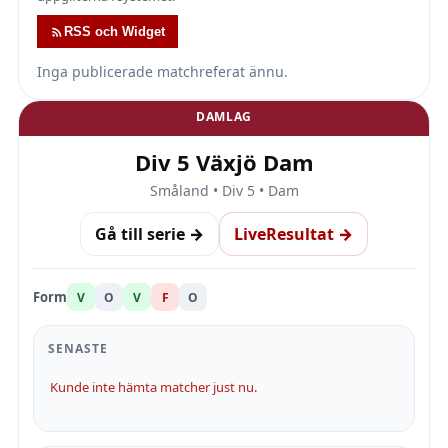
RSS och Widget
Inga publicerade matchreferat ännu.
DAMLAG
Div 5 Växjö Dam
Småland • Div 5 • Dam
Gå till serie →
LiveResultat →
Form
V
O
V
F
O
SENASTE
Kunde inte hämta matcher just nu.