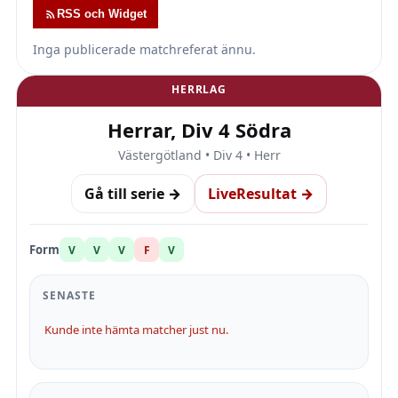
RSS och Widget
Inga publicerade matchreferat ännu.
HERRLAG
Herrar, Div 4 Södra
Västergötland • Div 4 • Herr
Gå till serie →
LiveResultat →
Form
V
V
V
F
V
SENASTE
Kunde inte hämta matcher just nu.