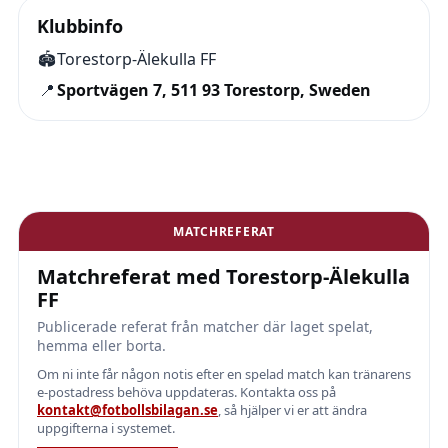
Klubbinfo
🏟️
Torestorp-Älekulla FF
📍
Sportvägen 7, 511 93 Torestorp, Sweden
MATCHREFERAT
Matchreferat med Torestorp-Älekulla
FF
Publicerade referat från matcher där laget spelat,
hemma eller borta.
Om ni inte får någon notis efter en spelad match kan tränarens
e-postadress behöva uppdateras. Kontakta oss på
kontakt@fotbollsbilagan.se
, så hjälper vi er att ändra
uppgifterna i systemet.