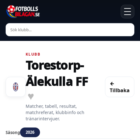
KLUBB
Torestorp-
Älekulla FF
←
Tillbaka
♥
Matcher, tabell, resultat,
matchreferat, klubbinfo och
tränarintervjuer.
2026
Säsong