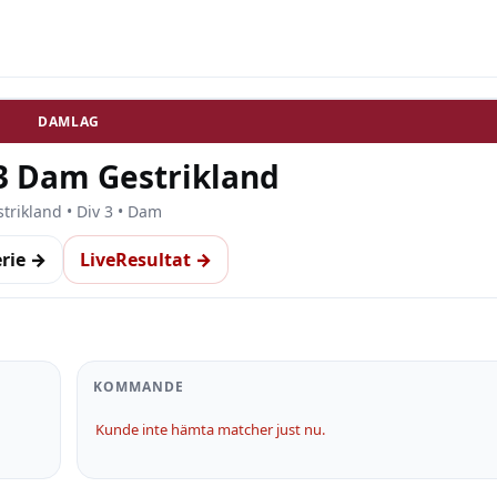
DAMLAG
 3 Dam Gestrikland
trikland • Div 3 • Dam
erie →
LiveResultat →
KOMMANDE
Kunde inte hämta matcher just nu.