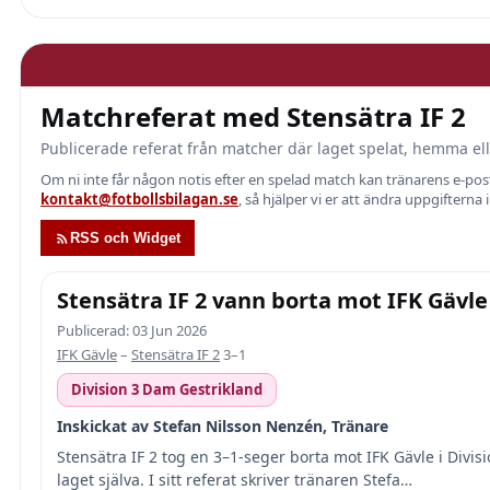
Matchreferat med Stensätra IF 2
Publicerade referat från matcher där laget spelat, hemma ell
Om ni inte får någon notis efter en spelad match kan tränarens e-p
kontakt@fotbollsbilagan.se
, så hjälper vi er att ändra uppgifterna 
RSS och Widget
Stensätra IF 2 vann borta mot IFK Gävl
Publicerad: 03 Jun 2026
IFK Gävle
–
Stensätra IF 2
3–1
Division 3 Dam Gestrikland
Inskickat av Stefan Nilsson Nenzén, Tränare
Stensätra IF 2 tog en 3–1-seger borta mot IFK Gävle i Divis
laget själva. I sitt referat skriver tränaren Stefa…