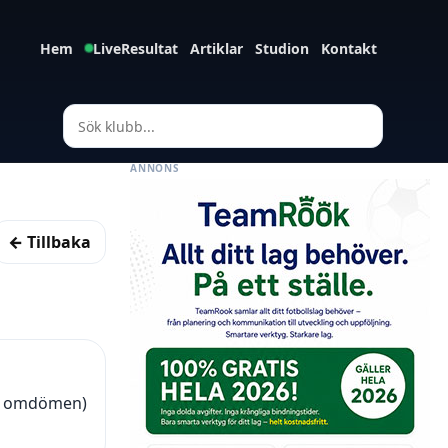
Hem
LiveResultat
Artiklar
Studion
Kontakt
ANNONS
← Tillbaka
52 omdömen)