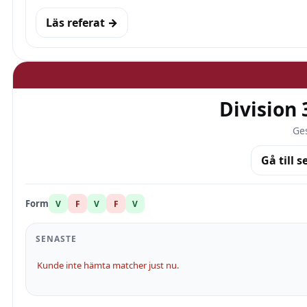
Läs referat →
Division
Ges
Gå till s
Form
V
F
V
F
V
SENASTE
Kunde inte hämta matcher just nu.