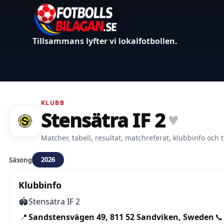
Tillsammans lyfter vi lokalfotbollen.
KLUBB
Stensätra IF 2
♥
Matcher, tabell, resultat, matchreferat, klubbinfo och t
2026
Säsong
Klubbinfo
🏟️
Stensätra IF 2
📍
Sandstensvägen 49, 811 52 Sandviken, Sweden
📞