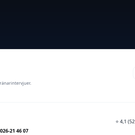
ränarintervjuer.
⭐
4,1 (
026-21 46 07