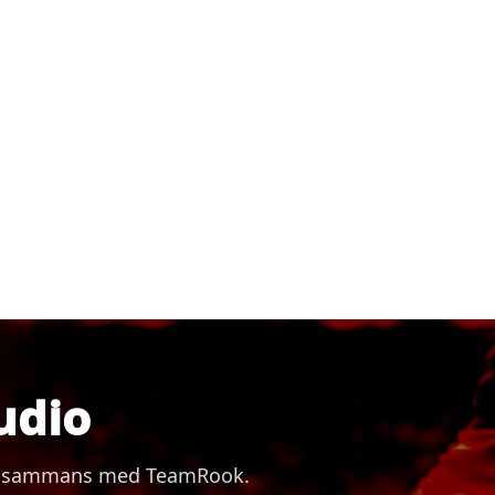
udio
 tillsammans med TeamRook.