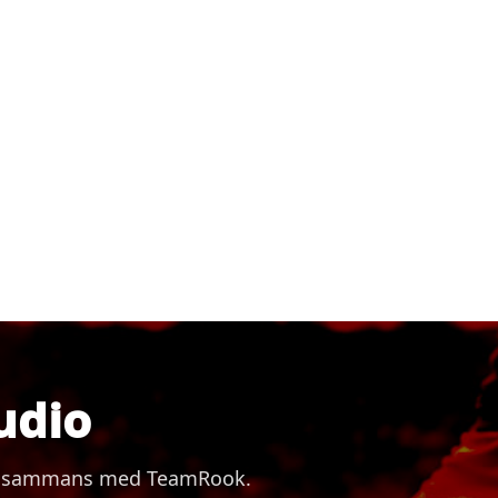
udio
 tillsammans med TeamRook.