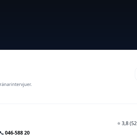
ränarintervjuer.
⭐
3,8 (
📞
046-588 20