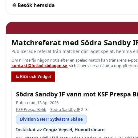
🌐
Besök hemsida
Matchreferat med Södra Sandby I
Publicerade referat från matcher där laget spelat, hemma ell
Om ni inte får någon notis efter en spelad match kan tränarens e-p
kontakt@fotbollsbilagan.se
, så hjälper vi er att ändra uppgifterna 
RSS och Widget
Södra Sandby IF vann mot KSF Prespa Bir
Publicerad: 13 Apr 2026
KSF Prespa Birlik
–
Södra Sandby IF
2–3
Division 5 Herr Sydvästra Skåne
Inskickat av Cengiz Veysel, Huvudtränare