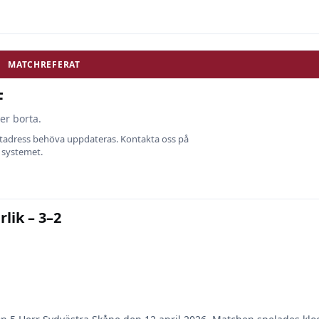
MATCHREFERAT
F
er borta.
ostadress behöva uppdateras. Kontakta oss på
i systemet.
lik – 3–2