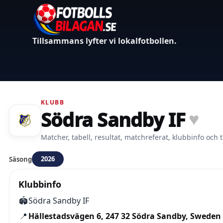
Tillsammans lyfter vi lokalfotbollen.
KLUBB
Södra Sandby IF
♥
Matcher, tabell, resultat, matchreferat, klubbinfo och t
2026
Säsong
Klubbinfo
🏟️
Södra Sandby IF
📍
Hällestadsvägen 6, 247 32 Södra Sandby, Sweden