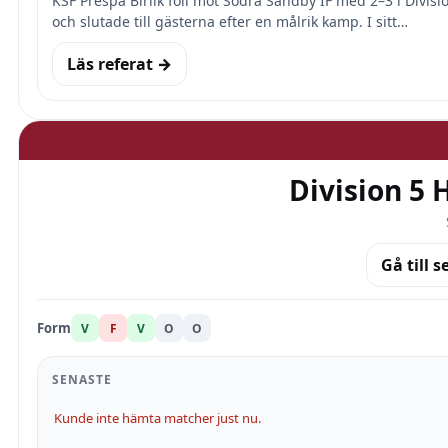
KSF Prespa Birlik föll mot Södra Sandby IF med 2–3 i Divis
och slutade till gästerna efter en målrik kamp. I sitt…
Läs referat →
Division 5 
Gå till s
Form
V
F
V
O
O
SENASTE
Kunde inte hämta matcher just nu.