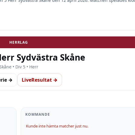
ion 5 Herr Sydvästra Skåne den 12 april 2026. Matchen spelades klo
HERRLAG
Herr Sydvästra Skåne
Skåne • Div 5 • Herr
erie →
LiveResultat →
KOMMANDE
Kunde inte hämta matcher just nu.