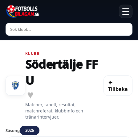
KLUBB
Södertälje FF
U
←
Tillbaka
♥
Matcher, tabell, resultat,
matchreferat, klubbinfo och
tränarintervjuer.
2026
Säsong