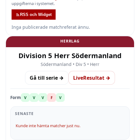
uppgifterna i systemet.
RSS och Widget
Inga publicerade matchreferat ännu.
HERRLAG
Division 5 Herr Södermanland
Södermanland • Div 5 • Herr
Gå till serie →
LiveResultat →
Form
V
V
V
F
V
SENASTE
Kunde inte hämta matcher just nu.