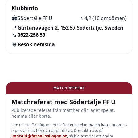
Klubbinfo
🏟️
Södertälje FF U
⭐
4,2 (10 omdömen)
📍
Gärtunavägen 2, 152 57 Södertälje, Sweden
📞
0622-256 59
🌐
Besök hemsida
MATCHREFERAT
Matchreferat med Södertälje FF U
Publicerade referat från matcher där laget spelat,
hemma eller borta.
Om ni inte får någon notis efter en spelad match kan tränarens
e-postadress behöva uppdateras. Kontakta oss på
kontakt@fotbollsbilagan.se
, så hjälper vi er att ändra