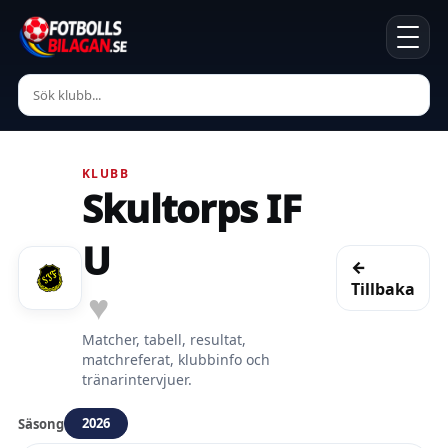
KLUBB
Skultorps IF
U
←
Tillbaka
♥
Matcher, tabell, resultat,
matchreferat, klubbinfo och
tränarintervjuer.
2026
Säsong