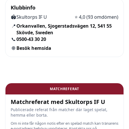
Klubbinfo
🏟️
Skultorps IF U
⭐
4,0 (93 omdömen)
📍
Orkanvallen, Sjogerstadsvägen 12, 541 55
Skövde, Sweden
📞
0500-43 30 20
🌐
Besök hemsida
MATCHREFERAT
Matchreferat med Skultorps IF U
Publicerade referat från matcher där laget spelat,
hemma eller borta.
Om ni inte får någon notis efter en spelad match kan tränarens
e-postadress behöva uppdateras. Kontakta oss på