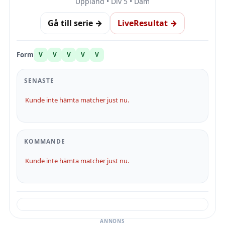
Uppland • Div 5 • Dam
Gå till serie →
LiveResultat →
Form
V
V
V
V
V
SENASTE
Kunde inte hämta matcher just nu.
KOMMANDE
Kunde inte hämta matcher just nu.
ANNONS