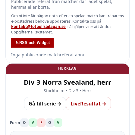
Publicerade referat från matcher där laget spelat,
hemma eller borta.
Om ni inte får någon notis efter en spelad match kan tränarens
e-postadress behöva uppdateras. Kontakta oss på
kontakt@fotbollsbilagan.se
, så hjälper vi er att ändra
uppgifterna i systemet.
RSS och Widget
Inga publicerade matchreferat ännu.
HERRLAG
Div 3 Norra Svealand, herr
Stockholm • Div 3 • Herr
Gå till serie →
LiveResultat →
Form
O
V
F
O
V