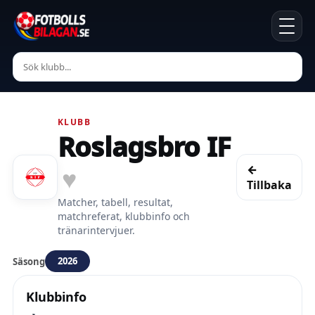
KLUBB
Roslagsbro IF
←
♥
Tillbaka
Matcher, tabell, resultat,
matchreferat, klubbinfo och
tränarintervjuer.
2026
Säsong
Klubbinfo