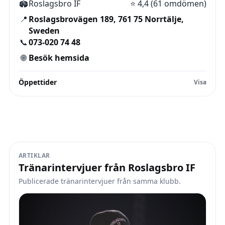
🏟️
Roslagsbro IF
⭐
4,4 (61 omdömen)
📍
Roslagsbrovägen 189, 761 75 Norrtälje,
Sweden
📞
073-020 74 48
🌐
Besök hemsida
Öppettider
ARTIKLAR
Tränarintervjuer från Roslagsbro IF
Publicerade tränarintervjuer från samma klubb.