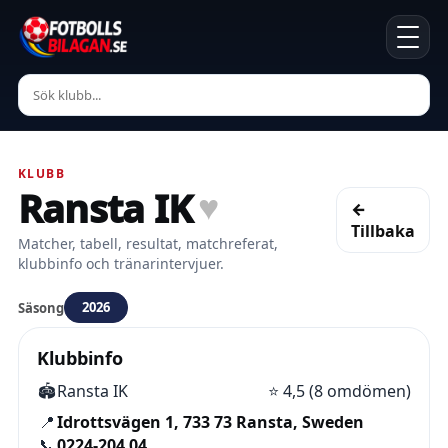
KLUBB
Ransta IK
♥
←
Tillbaka
Matcher, tabell, resultat, matchreferat,
klubbinfo och tränarintervjuer.
2026
Säsong
Klubbinfo
🏟️
Ransta IK
⭐
4,5 (8 omdömen)
📍
Idrottsvägen 1, 733 73 Ransta, Sweden
📞
0224-204 04