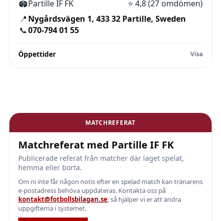
🏟️
Partille IF FK
⭐
4,8 (27 omdömen)
📍
Nygårdsvägen 1, 433 32 Partille, Sweden
📞
070-794 01 55
Öppettider
MATCHREFERAT
Matchreferat med Partille IF FK
Publicerade referat från matcher där laget spelat,
hemma eller borta.
Om ni inte får någon notis efter en spelad match kan tränarens
e-postadress behöva uppdateras. Kontakta oss på
kontakt@fotbollsbilagan.se
, så hjälper vi er att ändra
uppgifterna i systemet.