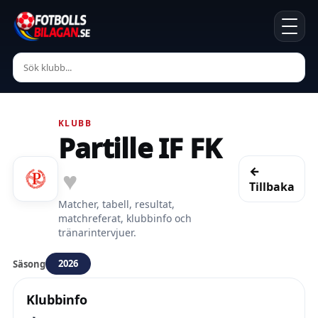
KLUBB
Partille IF FK
←
♥
Tillbaka
Matcher, tabell, resultat,
matchreferat, klubbinfo och
tränarintervjuer.
2026
Säsong
Klubbinfo