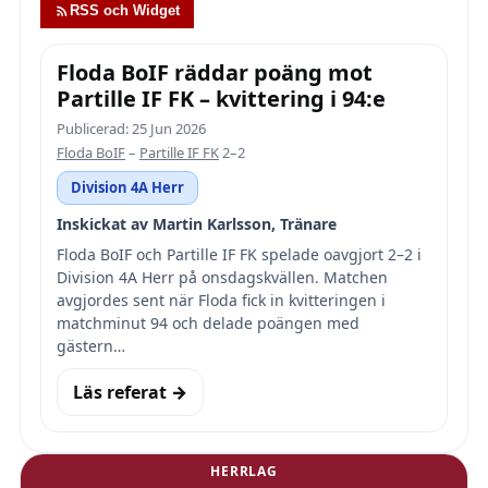
RSS och Widget
Floda BoIF räddar poäng mot
Partille IF FK – kvittering i 94:e
Publicerad: 25 Jun 2026
Floda BoIF
–
Partille IF FK
2–2
Division 4A Herr
Inskickat av Martin Karlsson, Tränare
Floda BoIF och Partille IF FK spelade oavgjort 2–2 i
Division 4A Herr på onsdagskvällen. Matchen
avgjordes sent när Floda fick in kvitteringen i
matchminut 94 och delade poängen med
gästern…
Läs referat →
HERRLAG