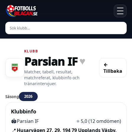
KLUBB
Parsian IF
♥
←
Tillbaka
Matcher, tabell, resultat,
matchreferat, klubbinfo och
tränarintervjuer.
2026
Säsong
Klubbinfo
🏟️
Parsian IF
⭐
5,0 (12 omdömen)
📍
Husarvägen 27, 29, 194 79 Upplands Väsby,