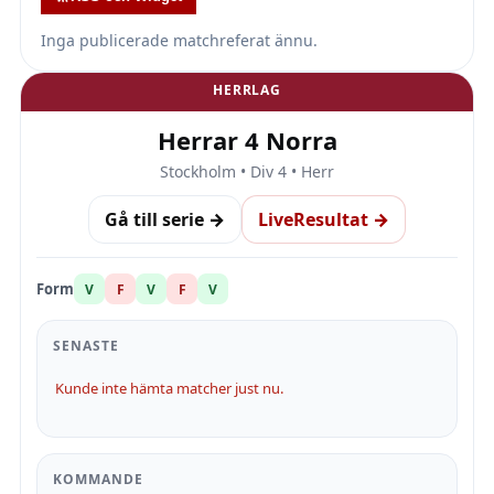
Inga publicerade matchreferat ännu.
HERRLAG
Herrar 4 Norra
Stockholm • Div 4 • Herr
Gå till serie →
LiveResultat →
Form
V
F
V
F
V
SENASTE
Kunde inte hämta matcher just nu.
KOMMANDE