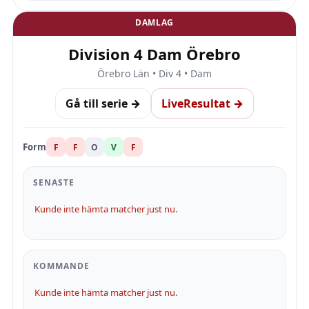
DAMLAG
Division 4 Dam Örebro
Örebro Län • Div 4 • Dam
Gå till serie →
LiveResultat →
Form
F
F
O
V
F
SENASTE
Kunde inte hämta matcher just nu.
KOMMANDE
Kunde inte hämta matcher just nu.