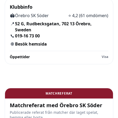
Klubbinfo
🏟️
Örebro SK Söder
⭐
4,2 (61 omdömen)
📍
52 G, Rudbecksgatan, 702 13 Örebro,
Sweden
📞
019-16 73 00
🌐
Besök hemsida
Öppettider
MATCHREFERAT
Matchreferat med Örebro SK Söder
Publicerade referat från matcher där laget spelat,
hemma eller borta.