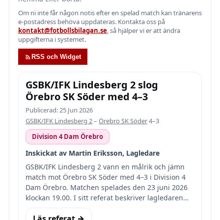
Om ni inte får någon notis efter en spelad match kan tränarens
e-postadress behöva uppdateras. Kontakta oss på
kontakt@fotbollsbilagan.se
, så hjälper vi er att ändra
uppgifterna i systemet.
RSS och Widget
GSBK/IFK Lindesberg 2 slog
Örebro SK Söder med 4–3
Publicerad: 25 Jun 2026
GSBK/IFK Lindesberg 2
–
Örebro SK Söder
4–3
Division 4 Dam Örebro
Inskickat av Martin Eriksson, Lagledare
GSBK/IFK Lindesberg 2 vann en målrik och jämn
match mot Örebro SK Söder med 4–3 i Division 4
Dam Örebro. Matchen spelades den 23 juni 2026
klockan 19.00. I sitt referat beskriver lagledaren…
Läs referat →