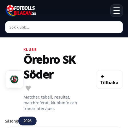
KLUBB
Örebro SK
Söder
←
Tillbaka
♥
Matcher, tabell, resultat,
matchreferat, klubbinfo och
tränarintervjuer.
2026
Säsong