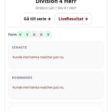
Division 4 Herr
Örebro Län • Div 4 • Herr
Gå till serie →
LiveResultat →
Form
V
V
O
O
V
SENASTE
Kunde inte hämta matcher just nu.
KOMMANDE
Kunde inte hämta matcher just nu.