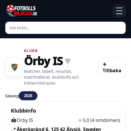
KLUBB
Örby IS
♥
←
Tillbaka
Matcher, tabell, resultat,
matchreferat, klubbinfo och
tränarintervjuer.
2026
Säsong
Klubbinfo
🏟️
Örby IS
⭐
5,0 (4 omdömen)
📍
Åkerögränd 6, 125 42 Älvsjö, Sweden