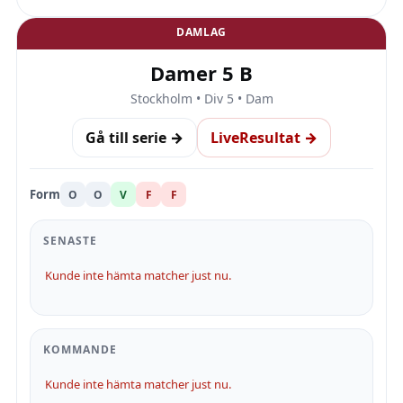
DAMLAG
Damer 5 B
Stockholm • Div 5 • Dam
Gå till serie →
LiveResultat →
Form
O
O
V
F
F
SENASTE
Kunde inte hämta matcher just nu.
KOMMANDE
Kunde inte hämta matcher just nu.