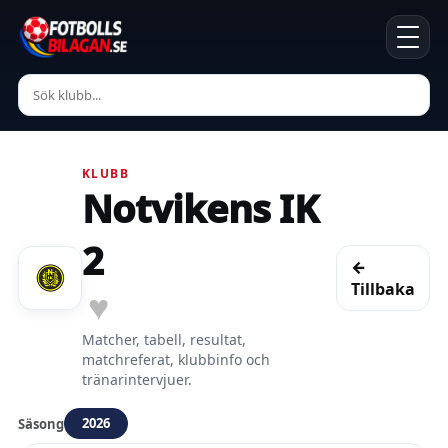
KLUBB
Notvikens IK
2
←
Tillbaka
♥
Matcher, tabell, resultat,
matchreferat, klubbinfo och
tränarintervjuer.
2026
Säsong