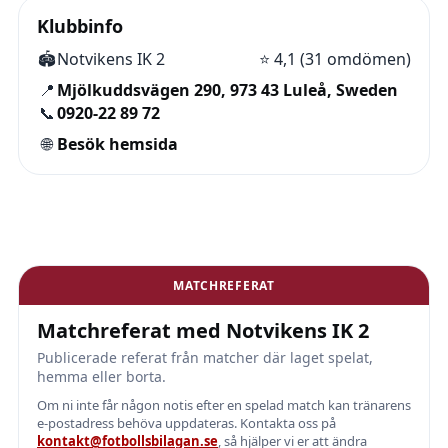
Klubbinfo
🏟️
Notvikens IK 2
⭐
4,1 (31 omdömen)
📍
Mjölkuddsvägen 290, 973 43 Luleå, Sweden
📞
0920-22 89 72
🌐
Besök hemsida
MATCHREFERAT
Matchreferat med Notvikens IK 2
Publicerade referat från matcher där laget spelat,
hemma eller borta.
Om ni inte får någon notis efter en spelad match kan tränarens
e-postadress behöva uppdateras. Kontakta oss på
kontakt@fotbollsbilagan.se
, så hjälper vi er att ändra