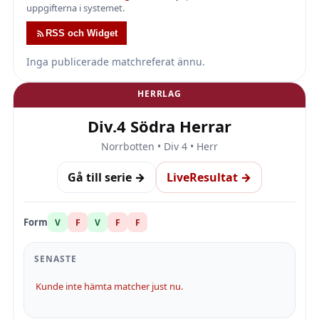
uppgifterna i systemet.
RSS och Widget
Inga publicerade matchreferat ännu.
HERRLAG
Div.4 Södra Herrar
Norrbotten • Div 4 • Herr
Gå till serie →
LiveResultat →
Form
V
F
V
F
F
SENASTE
Kunde inte hämta matcher just nu.