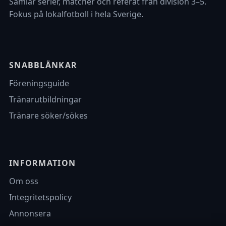
Samlar serier, matcher och referat från division 3–5.
Fokus på lokalfotboll i hela Sverige.
SNABBLÄNKAR
Föreningsguide
Tränarutbildningar
Tränare söker/sökes
INFORMATION
Om oss
Integritetspolicy
Annonsera