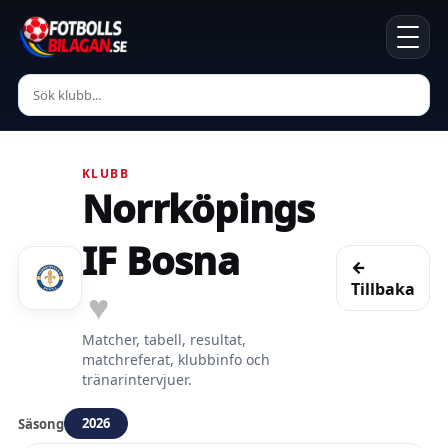
KLUBB
Norrköpings
IF Bosna
←
Tillbaka
♥
Matcher, tabell, resultat,
matchreferat, klubbinfo och
tränarintervjuer.
2026
Säsong