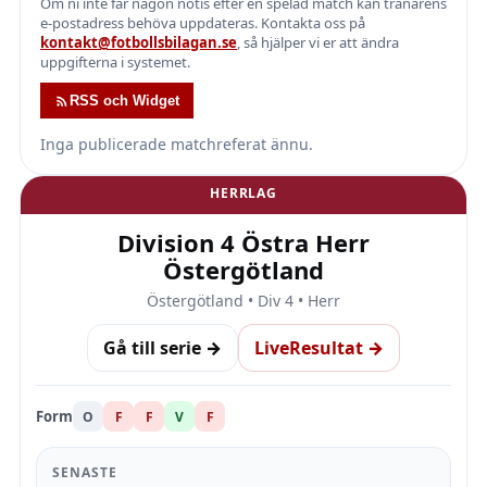
Om ni inte får någon notis efter en spelad match kan tränarens
e-postadress behöva uppdateras. Kontakta oss på
kontakt@fotbollsbilagan.se
, så hjälper vi er att ändra
uppgifterna i systemet.
RSS och Widget
Inga publicerade matchreferat ännu.
HERRLAG
Division 4 Östra Herr
Östergötland
Östergötland • Div 4 • Herr
Gå till serie →
LiveResultat →
Form
O
F
F
V
F
SENASTE