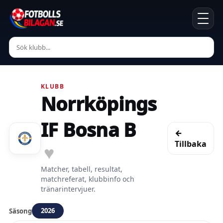
KLUBB
Norrköpings
IF Bosna B
←
Tillbaka
♥
Matcher, tabell, resultat,
matchreferat, klubbinfo och
tränarintervjuer.
2026
Säsong