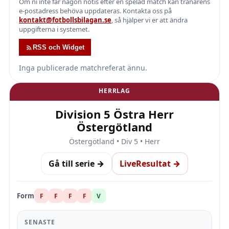
Om ni inte får någon notis efter en spelad match kan tränarens
e-postadress behöva uppdateras. Kontakta oss på
kontakt@fotbollsbilagan.se
, så hjälper vi er att ändra
uppgifterna i systemet.
RSS och Widget
Inga publicerade matchreferat ännu.
HERRLAG
Division 5 Östra Herr
Östergötland
Östergötland • Div 5 • Herr
Gå till serie →
LiveResultat →
Form
F
F
F
F
V
SENASTE