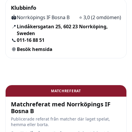
Klubbinfo
🏟️
Norrköpings IF Bosna B
⭐
3,0 (2 omdömen)
📍
Lindåkersgatan 25, 602 23 Norrköping,
Sweden
📞
011-16 88 51
🌐
Besök hemsida
MATCHREFERAT
Matchreferat med Norrköpings IF
Bosna B
Publicerade referat från matcher där laget spelat,
hemma eller borta.