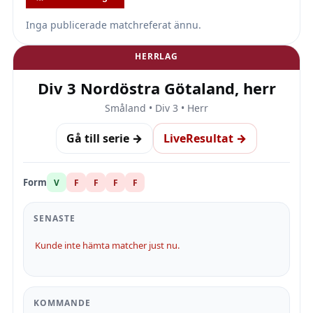
Inga publicerade matchreferat ännu.
HERRLAG
Div 3 Nordöstra Götaland, herr
Småland • Div 3 • Herr
Gå till serie →
LiveResultat →
Form
V
F
F
F
F
SENASTE
Kunde inte hämta matcher just nu.
KOMMANDE