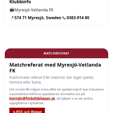
Klubbinfo
🏟️
Myresjö-Vetlanda FK
📍
574 71 Myresjö, Sweden
📞
0383-914 80
MATCHREFERAT
Matchreferat med Myresjö-Vetlanda
FK
Publicerade referat från matcher där laget spelat,
hemma eller borta.
Om ni inte får någon notis efter en spelad match kan tränarens
e-postadress behöva uppdateras. Kontakta oss på
kontakt@fotbollsbilagan.se
, så hjälper vi er att ändra
uppgifterna i systemet.
RSS och Widget