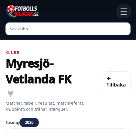
KLUBB
Myresjö-
Vetlanda FK
←
Tillbaka
♥
Matcher, tabell, resultat, matchreferat,
klubbinfo och tränarintervjuer.
2026
Säsong