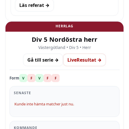
Läs referat →
HERRLAG
Div 5 Nordöstra herr
Västergötland • Div 5 • Herr
Gå till serie →
LiveResultat →
Form
V
F
V
F
F
SENASTE
Kunde inte hämta matcher just nu.
KOMMANDE