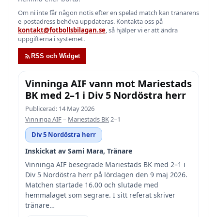
Om ni inte får någon notis efter en spelad match kan tränarens
e-postadress behöva uppdateras. Kontakta oss på
kontakt@fotbollsbilagan.se
, så hjälper vi er att ändra
uppgifterna i systemet.
RSS och Widget
Vinninga AIF vann mot Mariestads
BK med 2–1 i Div 5 Nordöstra herr
Publicerad: 14 May 2026
Vinninga AIF
–
Mariestads BK
2–1
Div 5 Nordöstra herr
Inskickat av Sami Mara, Tränare
Vinninga AIF besegrade Mariestads BK med 2–1 i
Div 5 Nordöstra herr på lördagen den 9 maj 2026.
Matchen startade 16.00 och slutade med
hemmalaget som segrare. I sitt referat skriver
tränare…