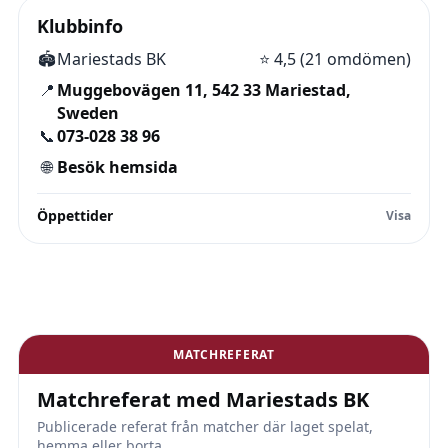
Klubbinfo
🏟️
Mariestads BK
⭐
4,5 (21 omdömen)
📍
Muggebovägen 11, 542 33 Mariestad,
Sweden
📞
073-028 38 96
🌐
Besök hemsida
Öppettider
MATCHREFERAT
Matchreferat med Mariestads BK
Publicerade referat från matcher där laget spelat,
hemma eller borta.