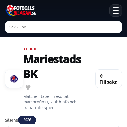
KLUBB
Mariestads
BK
←
Tillbaka
♥
Matcher, tabell, resultat,
matchreferat, klubbinfo och
tränarintervjuer.
2026
Säsong